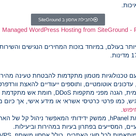
יכות.
לחבילת אחסון ב SiteGround
תר בעולם, במיוחד בזכות המחירים הנגישים והשירות
ם טכנולוגיות מטמון מתקדמות להבטחת טעינה מהיר
כונים אוטומטיים, ותוספים ייעודיים להאצת וורדפרס
, הגנה מפני מתקפות
DDoS
ש, כמו פרטי כרטיסי אשראי או מידע אישי, אך כיום
יפוש
.
hPanel
, ממשק ידידותי המאפשר ניהול קל של האתר
יים, המסייעים בפתרון בעיות במהירות וביעילות.
ותאמות לכל סוגי האתרים, כולל אחסון
משותף, VPS ואחסון בענן