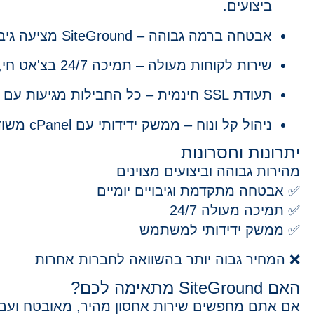
ביצועים.
אבטחה ברמה גבוהה
– SiteGround מציעה גיבויים יומיים, הגנה מפני מתקפות סייבר ועדכוני אבטחה אוטומטיים.
שירות לקוחות מעולה
– תמיכה 24/7 בצ'אט חי, טלפון ומייל עם נציגים מקצועיים ומהירים.
תעודת SSL חינמית
– כל החבילות מגיעות עם Let's Encrypt SSL כדי לשמור על אבטחת האתר שלכם.
ניהול קל ונוח
– ממשק ידידותי עם cPanel משודרג ומערכת Site Tools לניהול קל של האתר.
יתרונות וחסרונות
מהירות גבוהה וביצועים מצוינים
✅ אבטחה מתקדמת וגיבויים יומיים
✅ תמיכה מעולה 24/7
✅ ממשק ידידותי למשתמש
❌ המחיר גבוה יותר בהשוואה לחברות אחרות
האם SiteGround מתאימה לכם?