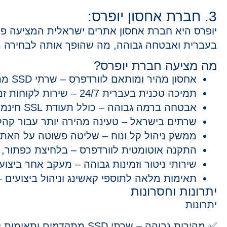
3. חברת אחסון יופרס:
יופרס היא חברת אחסון אתרים ישראלית המציעה פתר
בעברית ואבטחה גבוהה, מה שהופך אותה לבחירה מצ
מה מציעה חברת יופרס?
אחסון מהיר ומותאם לוורדפרס
– שרתי
SSD
מתק
תמיכה טכנית בעברית 24/7
– שירות לקוחות זמ
אבטחה ברמה גבוהה
– כולל
תעודת SSL חינמית
שרתים בישראל
– טעינה מהירה יותר עבור קהל
ממשק ניהול קל ונוח
– שליטה פשוטה על האתר, 
התקנה אוטומטית לוורדפרס
– בלחיצת כפתור, כ
שירותי ניטור וזמינות גבוהה
– מעקב אחר ביצועי
תאימות מלאה לתוספי קאשינג וניהול ביצועים
– 
יתרונות וחסרונות
יתרונות
✅ מהירות גבוהה
– שרתי
SSD
מתקדמים ותאימות לו