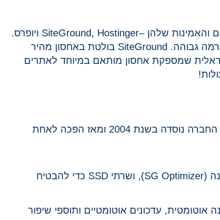
ברצוני להמליץ לכם על שלוש חברות אחסון שיצא לי להשתמש בהן והייתי מאוד מרוצה מהשירות, הביצועים והאמינות שלהן –SiteGround, Hostinger ויופרס.
רמה גבוהה.
SiteGround
בולטת באחסון מהיר
אלית שמספקת אחסון מותאם במיוחד לאתרים
לות!
היא אחת מחברות האחסון הפופולריות והנחשבות ביותר בעולם, במיוחד עבור אתרי וורדפרס. החברה נוסדה בשנת 2004 ומאז הפכה לאחת
– SiteGround משתמשת בטכנולוגיות מתקדמות כמו Google Cloud, מטמון מובנה (SG Optimizer), ושרתי SSD כדי להבטיח
ת כלים ייחודיים כמו התקנה אוטומטית, עדכונים אוטומטיים ותוספי שיפור