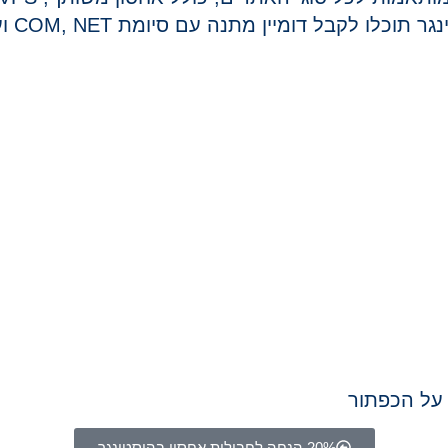
מיין מתנה עם סיומת COM, NET ועוד (לא כולל סיומת CO.IL).
20% הנחה לחבילות אחסון בהוסטינגר