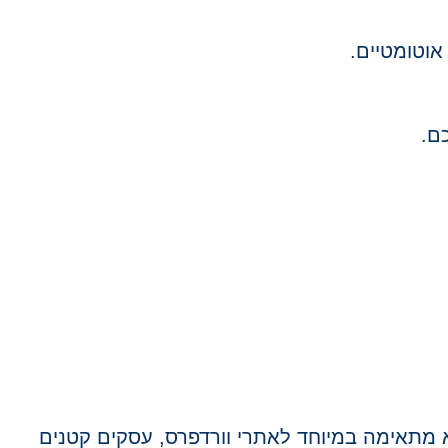
 תמיכה מצוינת – SiteGround היא בחירה מעולה. היא מתאימה במיוחד לאתרי וורדפרס, עסקים קטנים