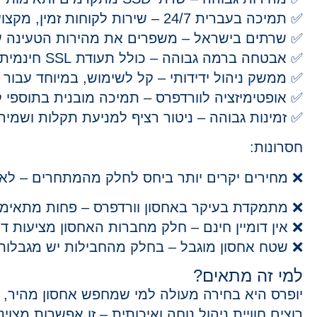
✅ תמיכה בעברית 24/7
– שירות לקוחות זמין, מקצו
✅ שרתים בישראל
– משפרים את מהירות הטעינה עב
✅ אבטחה ברמה גבוהה
– כולל
תעודת SSL חינמית
✅ ממשק ניהול ידידותי
– קל לשימוש, במיוחד עבור
✅ אופטימיזציה לוורדפרס
– תמיכה מובנית בתוספי קא
✅ זמינות גבוהה
– ניטור רציף למניעת תקלות ושמיר
חסרונות:
❌
מחירים יקרים יותר ביחס לחלק מהמתחרים
– לא 
❌
מתמקדת בעיקר באחסון וורדפרס
– פחות מתאימה
❌ אין דומיין חינם
– חלק מחברות האחסון מציעות דומי
❌ שטח אחסון מוגבל
– בחלק מהחבילות יש מגבלות נפח ביחס לש
למי זה מתאים?
יופרס היא בחירה מעולה למי שמחפש אחסון מהיר, 
רוצים חוויית ניהול נוחה ואיכותית – זו אפשרות מצוי