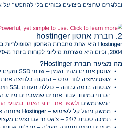
ובלוגרים שרוצים ביצועים גבוהים בלי להתפשר על א
2. חברת אחסון hostinger
Hostinger
היא אחת מחברות האחסון הפופולריות ביו
2004, וכיום היא משרתת מיליוני לקוחות ביותר מ-170 מדינות.
מה מציעה חברת Hostinger?
אחסון אתרים מהיר ואמין
– שרתי
SSD
חזקים ע
אופטימיזציה לוורדפרס
– התקנה בלחיצה אחת, עד
אבטחה ברמה גבוהה
– כוללת
תעודת SSL חינמית
הכרחי במיוחד עבור אתרים שמעבירים מידע רגי
המשתמשים
ולשפר את דירוג האתר במנועי הח
ממשק ניהול קל לשימוש
– Hostinger פיתחה את
תמיכה טכנית 24/7
– צ'אט חי עם נציגים מקצוע
מחירים נוחים ותמורה מעולה
– חבילות אחסון מ