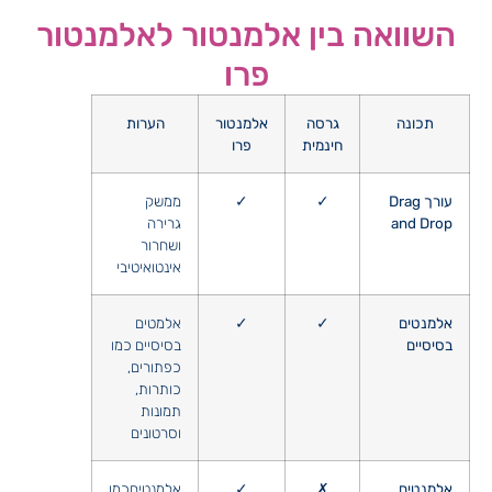
השוואה בין אלמנטור לאלמנטור
פרו
תכונה
גרסה
אלמנטור
הערות
חינמית
פרו
עורך Drag
✓
✓
ממשק
and Drop
גרירה
ושחרור
אינטואיטיבי
אלמנטים
✓
✓
אלמטים
בסיסיים
בסיסיים כמו
כפתורים,
כותרות,
תמונות
וסרטונים
אלמנטים
✗
✓
אלמנטיםכמו