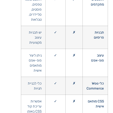
מתקדמים
טפסים,
פוסטים,
סליידרים,
טבלאות
תבניות
✗
✓
יש תבניות
פרימיום
עיצוב
מקצועיות
עיצוב
✗
✓
ניתן ליצור
פופ-אפס
פופ-אפס
מותאמים
אישית
כלי Woo
✗
✓
כלי לבניית
Commerce
חנויות
CSS מותאם
✗
✓
אפשרות
אישית
עריכת קוד
CSS באופן